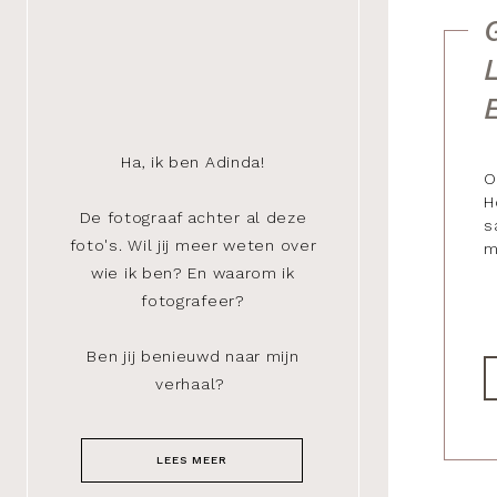
Ha, ik ben Adinda!
O
H
De fotograaf achter al deze
s
foto's. Wil jij meer weten over
m
wie ik ben? En waarom ik
fotografeer?
Ben jij benieuwd naar mijn
verhaal?
LEES MEER