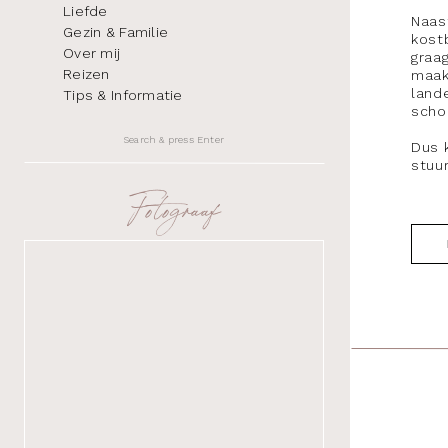
Liefde
Naast
Gezin & Familie
kost
Over mij
graa
Reizen
maak
land
Tips & Informatie
scho
Search
Dus 
for:
stuu
Fotograaf