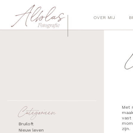
Alblas
OVER MIJ
B
Fotografie
Met m
Categorieen
maak
vast 
mome
Bruiloft
zijn.
Nieuw leven