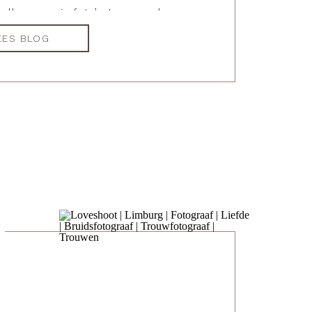
alleen mooie foto’s. Lees verder om
ken waarom ik geloven dat dit een
EES BLOG
k onderdeel is in het vastleggen van
fdesverhaal.