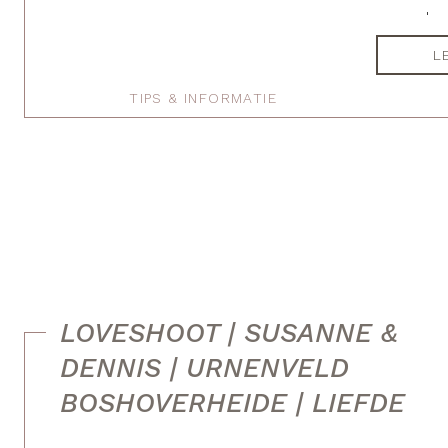
meer dan 
te ontdek
L
belangrij
jullie lie
TIPS & INFORMATIE
LOVESHOOT | SUSANNE &
DENNIS | URNENVELD
BOSHOVERHEIDE | LIEFDE