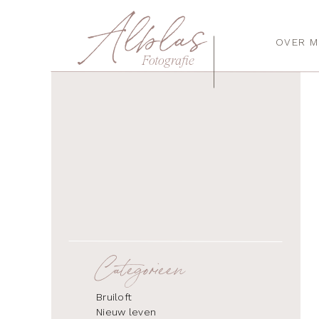
Alblas
OVER M
Fotografie
Categorieen
Bruiloft
Nieuw leven