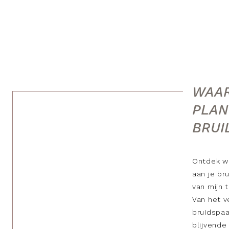
WAAR
PLAN
BRUI
Ontdek w
aan je br
van mijn 
Van het v
bruidspaa
blijvende