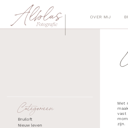
Alblas
OVER MIJ
B
Fotografie
Met m
Categorieen
maak
vast 
mome
Bruiloft
zijn.
Nieuw leven