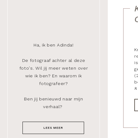
Ha, ik ben Adinda!
K
r
De fotograaf achter al deze
i
foto's. Wil jij meer weten over
g
(
wie ik ben? En waarom ik
b
fotografeer?
&
Ben jij benieuwd naar mijn
verhaal?
LEES MEER