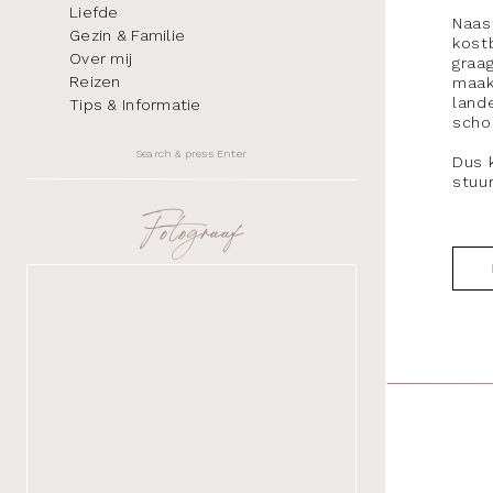
Liefde
Naast
Gezin & Familie
kost
Over mij
graa
Reizen
maak
land
Tips & Informatie
scho
Search
Dus 
for:
stuu
Fotograaf