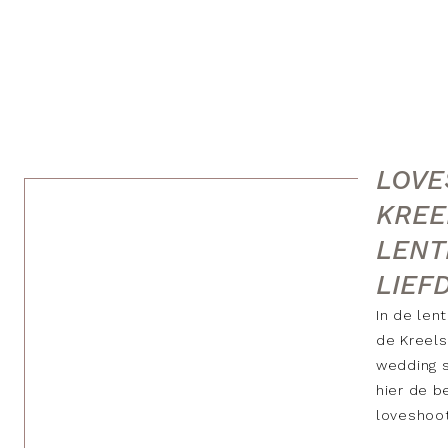
LOVE
KREE
LENT
LIEF
In de len
de Kreels
wedding s
hier de b
loveshoot