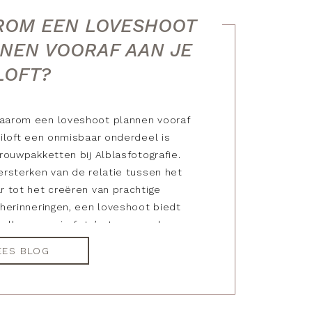
OM EEN LOVESHOOT
NEN VOORAF AAN JE
LOFT?
aarom een loveshoot plannen vooraf
uiloft een onmisbaar onderdeel is
trouwpakketten bij Alblasfotografie.
ersterken van de relatie tussen het
r tot het creëren van prachtige
 herinneringen, een loveshoot biedt
alleen mooie foto’s. Lees verder om
ken waarom ik geloven dat dit een
EES BLOG
k onderdeel is in het vastleggen van
fdesverhaal.