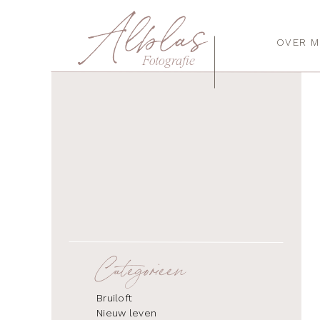
Alblas
OVER M
Fotografie
Categorieen
Bruiloft
Nieuw leven