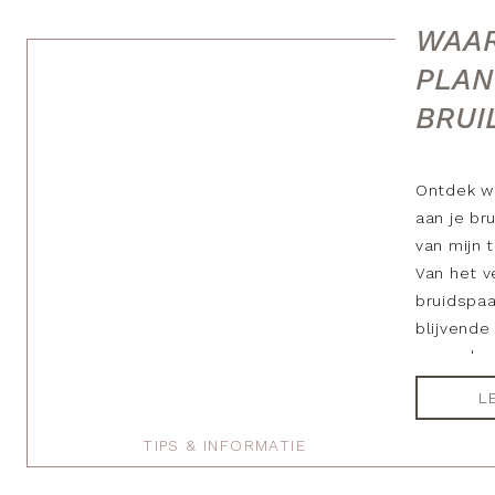
WAAR
PLAN
BRUI
Ontdek w
aan je br
van mijn 
Van het v
bruidspaa
blijvende
meer dan 
te ontdek
L
belangrij
jullie lie
TIPS & INFORMATIE